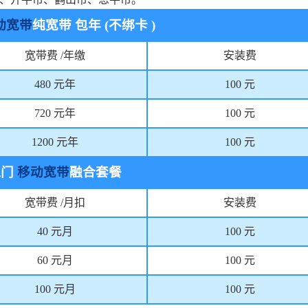
动宽带
纯宽带
包年
(
不绑卡
)
宽带费
/
年缴
安装费
480
元年
100
元
720
元年
100
元
1200
元年
100
元
江门
移动宽带
融合套餐
宽带费
/
月扣
安装费
40
元月
100
元
60
元月
100
元
100
元月
100
元