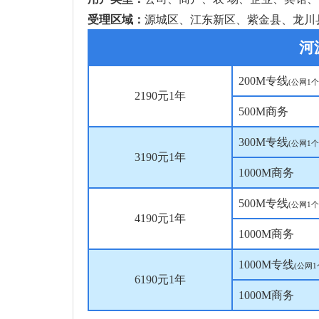
受理区域：
源城区、江东新区、紫金县、龙川
河
200M
专线
(
公网
1
个
2190
元
1
年
500M
商务
300M
专线
(
公网
1
个
3190
元
1
年
1000M
商务
500M
专线
(
公网
1
个
4190
元
1
年
1000M
商务
1000M
专线
(
公网
1
6190
元
1
年
1000M
商务