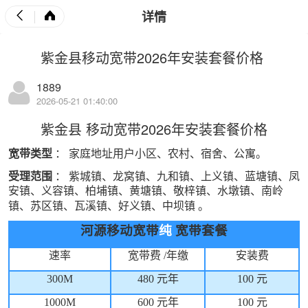
详情
紫金县移动宽带2026年安装套餐价格
1889
2026-05-21 01:40:00
紫金县
移动宽带
2026年安装套餐价格
宽带
类型
：
家庭地址用户小区、农村、宿舍、公寓。
受理范围
：
紫城镇、龙窝镇、九和镇、上义镇、蓝塘镇、凤
安镇、义容镇、柏埔镇、黄塘镇、敬梓镇、水墩镇、南岭
镇、苏区镇、瓦溪镇、好义镇、中坝镇
。
河源移动宽带
纯
宽带套餐
速率
宽带费
/
年缴
安装费
300M
480
元年
100
元
1000M
600
元年
100
元